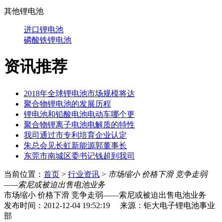
其他锂电池
进口锂电池
磷酸铁锂电池
资讯推荐
2018年全球锂电池市场规模将达
聚合物锂电池的发展历程
锂电池和铅酸电池电动车哪个更
聚合物锂离子电池电解质的特性
我司通过市专利培育企业认定
朱总会见长虹新能源郭董事长
东莞市南城区委书记钱超到我司
当前位置：
首页
>
行业资讯
>
市场缩小 价格下滑 竞争走弱
——索尼或被迫出售电池业务
市场缩小 价格下滑 竞争走弱——索尼或被迫出售电池业务
发布时间：2012-12-04 19:52:19 来源：钜大电子锂电池事业
部