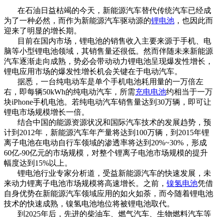
在石油日益枯竭的今天，新能源汽车替代传统汽车已经成
为了一种必然，而作为新能源汽车驱动源的
锂电池
，也因此而
迎来了明显的增长期。
目前在国内市场，锂电池的销售收入主要来源于手机、电
脑等小型锂电池领域，其销售量还很低。然而伴随未来新能源
汽车逐渐走向成熟，势必会带动动力锂电池呈现爆发性增长，
锂电应用市场的爆发性增长机会关键在于电动汽车。
据悉，一台纯电动车是单个手机电池耗用量的一万倍左
右，即每辆50kWh的纯电动汽车，所需
充电电池
约相当于一万
块iPhone手机电池。若纯电动汽车销售量达到30万辆，即可让
锂电市场规模增长一倍。
结合中国的能源资源状况和国际汽车技术的发展趋势，预
计到2012年，新能源汽车年产量将达到100万辆，到2015年锂
离子电池在电动自行车领域的渗透率将达到20%~30%，形成
60亿-90亿元的市场规模，对整个锂离子电池市场规模的提升
幅度达到15%以上。
锂电池行业专家分析道，受益新能源汽车的快速发展，未
来动力锂离子电池市场规模将高速增长。之前，
镍氢电池
凭借
自身优势在新能源汽车领域应用的如火如荼，而今随着锂电池
技术的快速成熟，镍氢电池地位将被锂电池取代。
到2025年后，先进的柴油车、燃气汽车、生物燃料汽车等